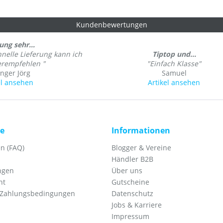
Kundenbewertungen
ung sehr...
hnelle Lieferung kann ich
Tiptop und...
erempfehlen "
"Einfach Klasse"
inger Jörg
Samuel
el ansehen
Artikel ansehen
ce
Informationen
n (FAQ)
Blogger & Vereine
Händler B2B
ngen
Über uns
ht
Gutscheine
 Zahlungsbedingungen
Datenschutz
Jobs & Karriere
Impressum