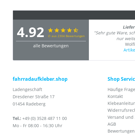
4.92
Liefer
"Sehr gute Ware, sc
∅ aus 2304 Bewertungen
nur weit
Wolf
alle Bewertungen
Artik
fahrradaufkleber.shop
Shop Servi
Ladengeschäft
Häufige Frage
Kontakt
Dresdener Straße 17
Klebeanleitu
01454 Radeberg
Widerrufsrec
Versand und
Tel.:
+49 (0) 3528 487 11 00
AGB
Mo - Fr 08:00 - 16:30 Uhr
Bewertungen