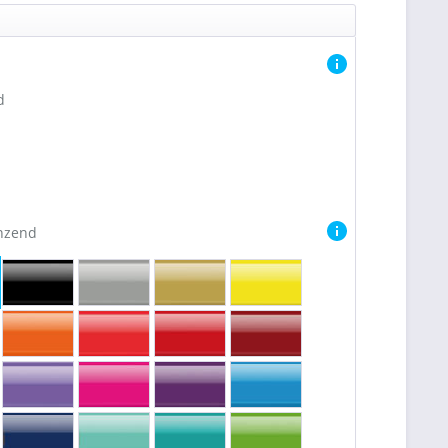
d
nzend