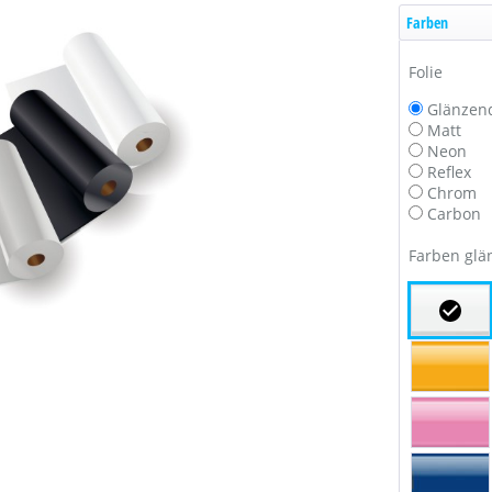
Farben
Folie
Glänzen
Matt
Neon
Reflex
Chrom
Carbon
Farben glä