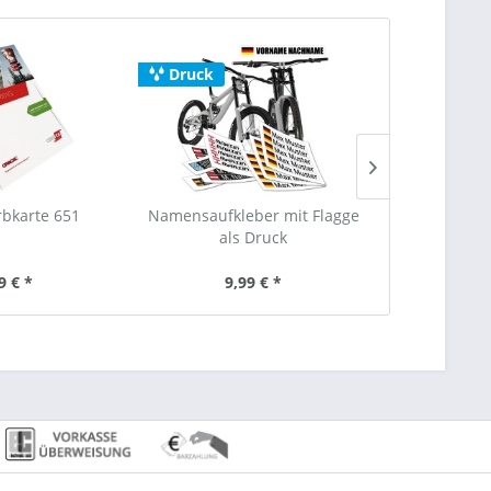
Druck
rbkarte 651
Namensaufkleber mit Flagge
Orafol Fa
als Druck
9 € *
9,99 € *
4,