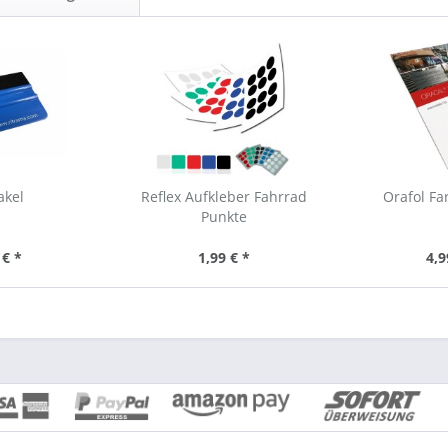
akel
Reflex Aufkleber Fahrrad
Orafol Fa
Punkte
 € *
1,99 € *
4,9