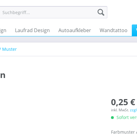
ign
Laufrad Design
Autoaufkleber
Wandtattoo
/ Muster
en
0,25 €
inkl. MwSt.
zzg
Sofort ver
Farbmuster A