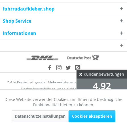
fahrradaufkleber.shop
Shop Service
Informationen
Kundenbewertungen
* Alle Preise inkl. gesetzl. Mehrwertsteuer zzgl.
Versandkosten
und ggf.
4.92
Nachnahmegebühren, wenn nicht anders beschrieben
Diese Website verwendet Cookies, um Ihnen die bestmögliche
Händler-Login
Über uns
Kontakt
Datenschutz
∅ aus 2304 Bewertungen
Aktiv
Funktionale
Funktionalität bieten zu können.
alle Bewertungen
Widerrufsrecht
Versand und Zahlungsbedingungen
AGB
Datenschutzeinstellungen
Cookies akzeptieren
Aktiv
Marketing
Impressum
Cookie-Einstellungen
Bewertungen
© fahrradaufkleber.shop