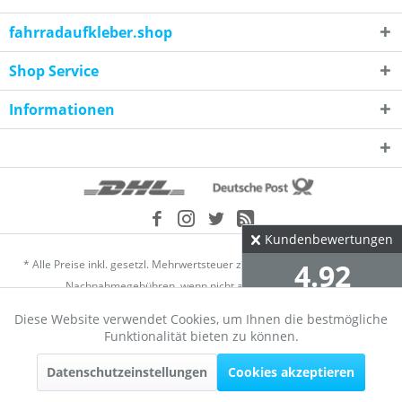
fahrradaufkleber.shop
Shop Service
Informationen
Kundenbewertungen
* Alle Preise inkl. gesetzl. Mehrwertsteuer zzgl.
Versandkosten
und ggf.
4.92
Nachnahmegebühren, wenn nicht anders beschrieben
Diese Website verwendet Cookies, um Ihnen die bestmögliche
Händler-Login
Über uns
Kontakt
Datenschutz
∅ aus 2304 Bewertungen
Aktiv
Funktionale
Funktionalität bieten zu können.
alle Bewertungen
Widerrufsrecht
Versand und Zahlungsbedingungen
AGB
Datenschutzeinstellungen
Cookies akzeptieren
Aktiv
Marketing
Impressum
Cookie-Einstellungen
Bewertungen