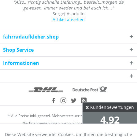
"Also.. richtig schnelle Lieferung.. bestellt..morgen da
gewesen. Immer wieder und bei euch Ich..."
Sergej Asadulin
Artikel ansehen
fahrradaufkleber.shop
Shop Service
Informationen
Kundenbewertungen
4.92
* Alle Preise inkl. gesetzl. Mehrwertsteuer zzgl.
Versandkosten
und ggf.
Nachnahmegebühren, wenn nicht anders beschrieben
Diese Website verwendet Cookies, um Ihnen die bestmögliche
Händler-Login
Über uns
Kontakt
Datenschutz
∅ aus 2304 Bewertungen
Aktiv
Funktionale