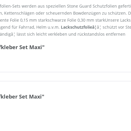
folien-Sets werden aus speziellen Stone Guard Schutzfolien gefert
en, Kettenschlägen oder scheuernden Bowdenzügen zu schützen. Di
nte Folie 0,15 mm starkschwarze Folie 0,30 mm starkUnsere Lacksch
agend für Fahrrad, Helm u.v.m.
Lackschutzfolieâ¦
â¦ schützt vor St
ändigâ¦ lässt sich leicht verkleben und rückstandslos entfernen
fkleber Set Maxi"
kleber Set Maxi"