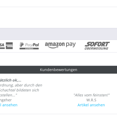
Kundenbewertungen
tzlich ok,...
Ordnung, aber durch den
Schachtel bildeten sich
stellen..."
"Alles vom feinsten!"
mgeher
W.R.S
el ansehen
Artikel ansehen