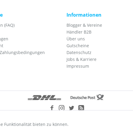
ce
Informationen
n (FAQ)
Blogger & Vereine
Händler B2B
ngen
Über uns
ht
Gutscheine
 Zahlungsbedingungen
Datenschutz
Jobs & Karriere
Impressum
etzl. Mehrwertsteuer zzgl.
Versandkosten
und ggf. Nachnahmegebühren, wenn nic
e Funktionalität bieten zu können.