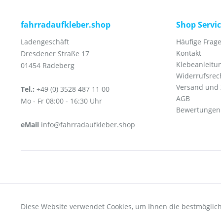
fahrradaufkleber.shop
Shop Servi
Ladengeschäft
Häufige Frage
Kontakt
Dresdener Straße 17
Klebeanleitu
01454 Radeberg
Widerrufsrec
Versand und
Tel.:
+49 (0) 3528 487 11 00
AGB
Mo - Fr 08:00 - 16:30 Uhr
Bewertungen
eMail
info@fahrradaufkleber.shop
Funktionale
* Alle Preise inkl. ges
Diese Website verwendet Cookies, um Ihnen die bestmöglich