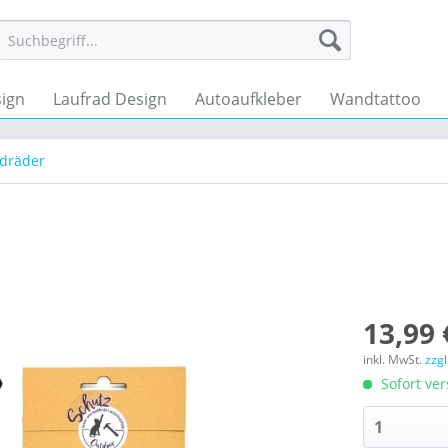
ign
Laufrad Design
Autoaufkleber
Wandtattoo
ndräder
13,99 
inkl. MwSt.
zzg
Sofort ver