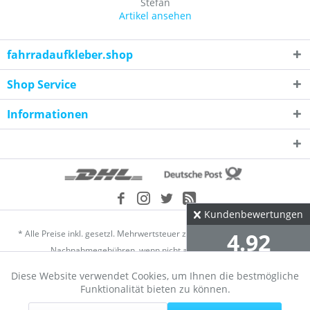
Stefan
Artikel ansehen
fahrradaufkleber.shop
Shop Service
Informationen
Kundenbewertungen
* Alle Preise inkl. gesetzl. Mehrwertsteuer zzgl.
Versandkosten
und ggf.
4.92
Nachnahmegebühren, wenn nicht anders beschrieben
Diese Website verwendet Cookies, um Ihnen die bestmögliche
Händler-Login
Über uns
Kontakt
Datenschutz
∅ aus 2304 Bewertungen
Aktiv
Funktionale
Funktionalität bieten zu können.
alle Bewertungen
Widerrufsrecht
Versand und Zahlungsbedingungen
AGB