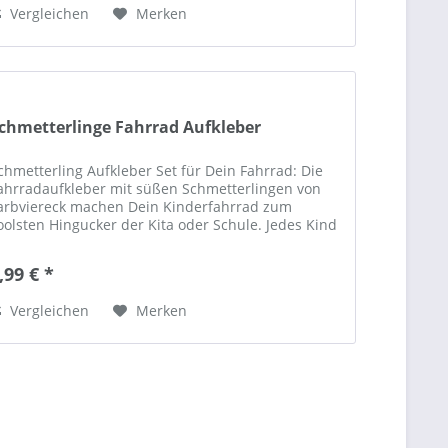
Vergleichen
Merken
chmetterlinge Fahrrad Aufkleber
chmetterling Aufkleber Set für Dein Fahrrad: Die
ahrradaufkleber mit süßen Schmetterlingen von
arbviereck machen Dein Kinderfahrrad zum
oolsten Hingucker der Kita oder Schule. Jedes Kind
st einzigartig! Du bist einzigartig! Warum...
,99 € *
Vergleichen
Merken