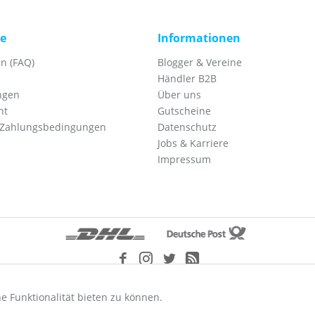
ce
Informationen
n (FAQ)
Blogger & Vereine
Händler B2B
ngen
Über uns
ht
Gutscheine
 Zahlungsbedingungen
Datenschutz
Jobs & Karriere
Impressum
etzl. Mehrwertsteuer zzgl.
Versandkosten
und ggf. Nachnahmegebühren, wenn nic
e Funktionalität bieten zu können.