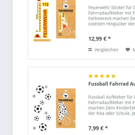
Feuerwehr Sticker für 
Fahrradaufkleber mit 
Farbviereck machen D
coolsten Hingucker der
ist einzigartig! Du bis
nicht auch...
12,99 € *
Vergleichen
Fussball Fahrrad A
Fussball Aufkleber für
Fahrradaufkleber mit F
machen Dein Kinderfa
der Kita oder Schule. J
bist einzigartig! Waru
7,99 € *