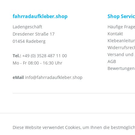
fahrradaufkleber.shop
Shop Servi
Ladengeschäft
Häufige Frage
Kontakt
Dresdener Straße 17
Klebeanleitu
01454 Radeberg
Widerrufsrec
Versand und
Tel.:
+49 (0) 3528 487 11 00
AGB
Mo - Fr 08:00 - 16:30 Uhr
Bewertungen
eMail
info@fahrradaufkleber.shop
Funktionale
* Alle Preise inkl. ges
Diese Website verwendet Cookies, um Ihnen die bestmöglich