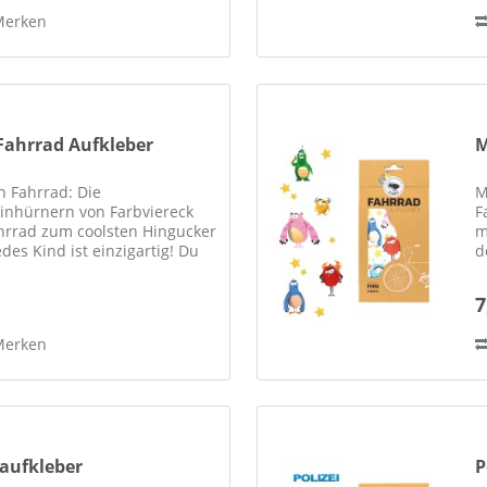
Merken
Fahrrad Aufkleber
M
n Fahrrad: Die
M
Einhürnern von Farbviereck
F
hrrad zum coolsten Hingucker
m
edes Kind ist einzigartig! Du
d
m dann nicht auch Dein...
b
7
Merken
aufkleber
P