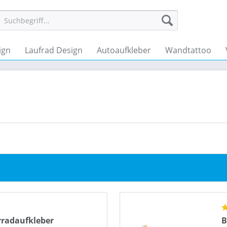
ign
Laufrad Design
Autoaufkleber
Wandtattoo
radaufkleber
B