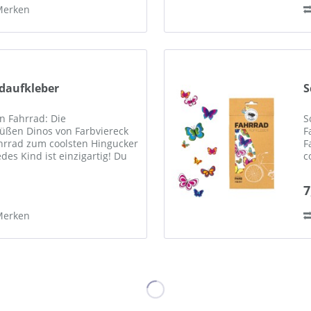
Merken
daufkleber
S
in Fahrrad: Die
S
süßen Dinos von Farbviereck
F
hrrad zum coolsten Hingucker
F
edes Kind ist einzigartig! Du
c
m dann nicht auch Dein...
i
7
Merken