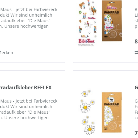
Maus - jetzt bei Farbviereck
B
rodukt Wir sind unheimlich
L
rradaufkleber "Die Maus"
s
n. Unsere hochwertigen
p
en...
F
8
Merken
radaufkleber REFLEX
G
Maus - jetzt bei Farbviereck
G
rodukt Wir sind unheimlich
F
rradaufkleber "Die Maus"
F
n. Unsere hochwertigen
c
en...
i
n
7