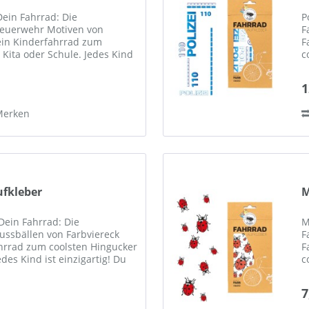
Dein Fahrrad: Die
P
Feuerwehr Motiven von
F
ein Kinderfahrrad zum
F
 Kita oder Schule. Jedes Kind
c
t einzigartig! Warum dann
i
n
1
Merken
ufkleber
M
 Dein Fahrrad: Die
M
ussbällen von Farbviereck
F
hrrad zum coolsten Hingucker
F
edes Kind ist einzigartig! Du
c
m dann nicht auch Dein...
i
n
7