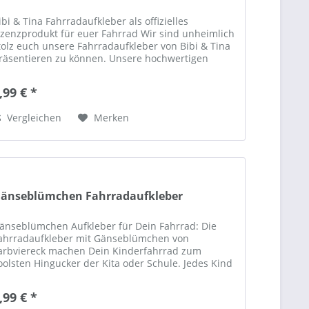
ibi & Tina Fahrradaufkleber als offizielles
izenzprodukt für euer Fahrrad Wir sind unheimlich
tolz euch unsere Fahrradaufkleber von Bibi & Tina
räsentieren zu können. Unsere hochwertigen
ahrrad-Aufkleber...
,99 € *
Vergleichen
Merken
änseblümchen Fahrradaufkleber
änseblümchen Aufkleber für Dein Fahrrad: Die
ahrradaufkleber mit Gänseblümchen von
arbviereck machen Dein Kinderfahrrad zum
oolsten Hingucker der Kita oder Schule. Jedes Kind
st einzigartig! Du bist einzigartig! Warum dann
icht...
,99 € *