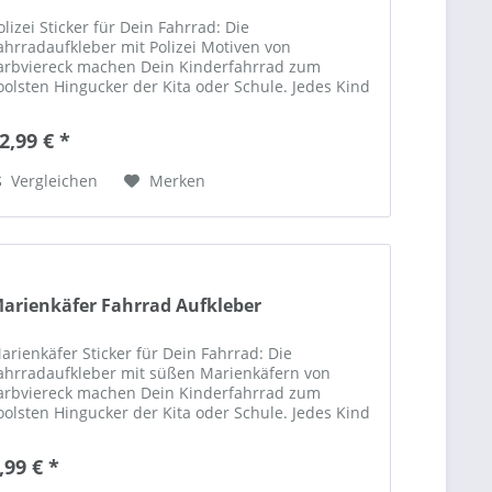
olizei Sticker für Dein Fahrrad: Die
ahrradaufkleber mit Polizei Motiven von
arbviereck machen Dein Kinderfahrrad zum
oolsten Hingucker der Kita oder Schule. Jedes Kind
st einzigartig! Du bist einzigartig! Warum dann
icht auch Dein...
2,99 € *
Vergleichen
Merken
arienkäfer Fahrrad Aufkleber
arienkäfer Sticker für Dein Fahrrad: Die
ahrradaufkleber mit süßen Marienkäfern von
arbviereck machen Dein Kinderfahrrad zum
oolsten Hingucker der Kita oder Schule. Jedes Kind
st einzigartig! Du bist einzigartig! Warum dann
icht...
,99 € *