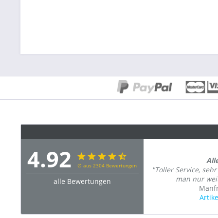
4.92
All
∅ aus 2304 Bewertungen
"Toller Service, seh
man nur weit
alle Bewertungen
Manfr
Artik