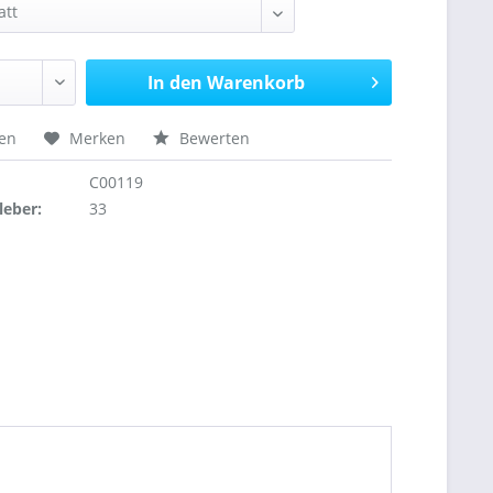
In den
Warenkorb
hen
Merken
Bewerten
C00119
leber:
33