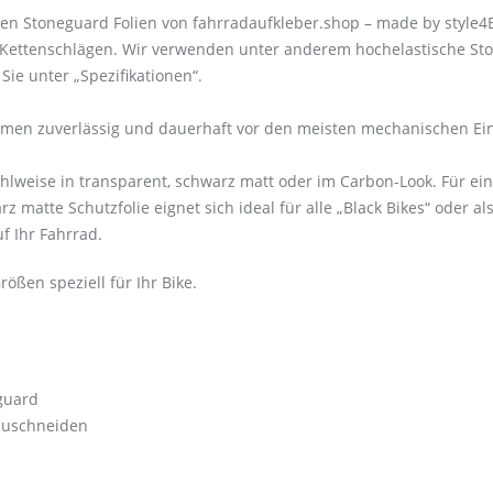
n Stoneguard Folien von fahrradaufkleber.shop – made by style4Bi
ettenschlägen. Wir verwenden unter anderem hochelastische Ston
Sie unter „Spezifikationen“.
ahmen zuverlässig und dauerhaft vor den meisten mechanischen Ei
hlweise in transparent, schwarz matt oder im Carbon-Look. Für ein
z matte Schutzfolie eignet sich ideal für alle „Black Bikes“ oder a
uf Ihr Fahrrad.
rößen speziell für Ihr Bike.
guard
zuschneiden