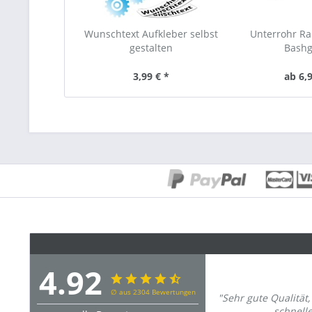
Wunschtext Aufkleber selbst
Unterrohr R
gestalten
Bash
3,99 € *
ab 6,9
4.92
∅ aus 2304 Bewertungen
"Sehr gute Qualität,
schnelle