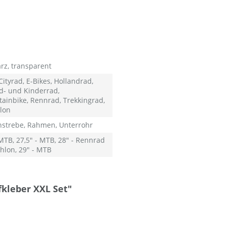
rz, transparent
ityrad, E-Bikes, Hollandrad,
d- und Kinderrad,
ainbike, Rennrad, Trekkingrad,
hlon
nstrebe, Rahmen, Unterrohr
 MTB, 27,5" - MTB, 28" - Rennrad
thlon, 29" - MTB
kleber XXL Set"