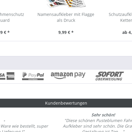
ahmenschutz
Namensaufkleber mit Flagge
Schutzaufkl
guard
als Druck
Kette
9 € *
9,99 € *
ab 4
Kundenbewertungen
Sehr schön!
-
"Diese schönen Pusteblumen Fahr
 Ware wie bestellt, super
Aufkleber sind sehr schön. Die Gra
 Lieferung !"
Gestaltung ist Top...."