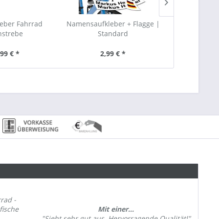
eber Fahrrad
Namensaufkleber + Flagge |
Unterrohr Be
nstrebe
Standard
,99 € *
2,99 € *
5,
rad -
fische
Mit einer...
"Sieht sehr gut aus. Hervorragende Qualität!"