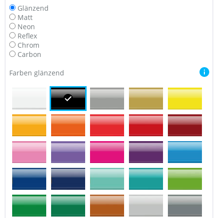
Glänzend
Matt
Neon
Reflex
Chrom
Carbon
Farben glänzend