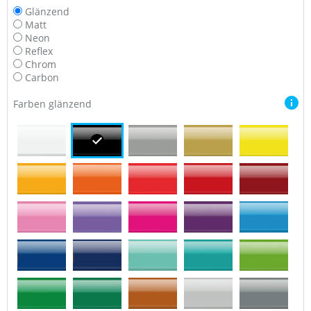
Glänzend
Matt
Neon
Reflex
Chrom
Carbon
Farben glänzend