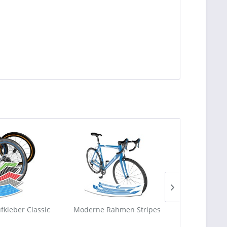
fkleber Classic
Moderne Rahmen Stripes
Schutzaufk
Kett