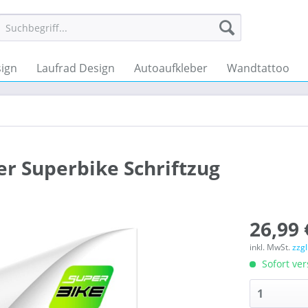
ign
Laufrad Design
Autoaufkleber
Wandtattoo
r Superbike Schriftzug
26,99 
inkl. MwSt.
zzg
Sofort ver