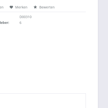
hen
Merken
Bewerten
D00310
leber:
6