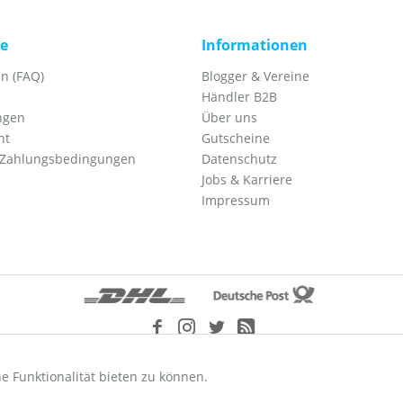
ce
Informationen
n (FAQ)
Blogger & Vereine
Händler B2B
ngen
Über uns
ht
Gutscheine
 Zahlungsbedingungen
Datenschutz
Jobs & Karriere
Impressum
etzl. Mehrwertsteuer zzgl.
Versandkosten
und ggf. Nachnahmegebühren, wenn nic
e Funktionalität bieten zu können.