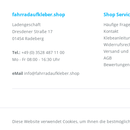
fahrradaufkleber.shop
Shop Servi
Ladengeschäft
Häufige Frage
Kontakt
Dresdener Straße 17
Klebeanleitu
01454 Radeberg
Widerrufsrec
Versand und
Tel.:
+49 (0) 3528 487 11 00
AGB
Mo - Fr 08:00 - 16:30 Uhr
Bewertungen
eMail
info@fahrradaufkleber.shop
Funktionale
* Alle Preise inkl. ges
Diese Website verwendet Cookies, um Ihnen die bestmöglich