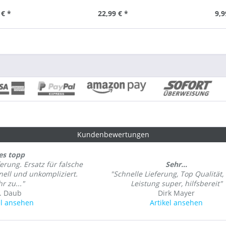
 € *
22,99 € *
9,9
Kundenbewertungen
les topp
erung. Ersatz für falsche
Sehr...
nell und unkompliziert.
"Schnelle Lieferung, Top Qualität, 
r zu..."
Leistung super, hilfsbereit"
. Daub
Dirk Mayer
el ansehen
Artikel ansehen