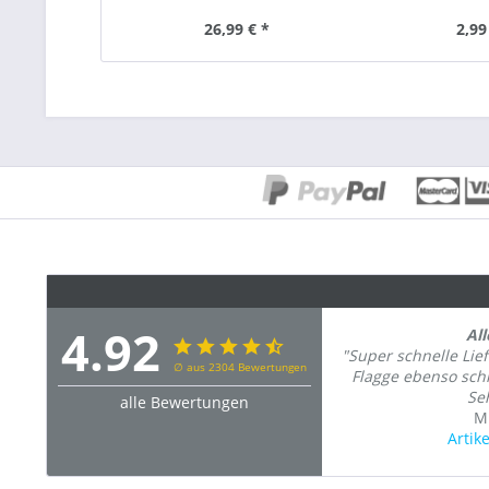
26,99 € *
2,99
4.92
Al
"Super schnelle Lief
∅ aus 2304 Bewertungen
Flagge ebenso sch
Seh
alle Bewertungen
M
Artik