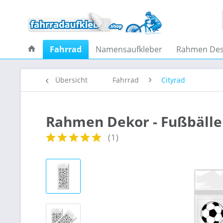
Fahrrad
Namensaufkleber
Rahmen Des
Übersicht
Fahrrad
Cityrad
Rahmen Dekor - Fußbälle
(
1
)