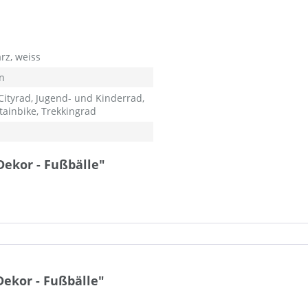
rz, weiss
n
Cityrad, Jugend- und Kinderrad,
ainbike, Trekkingrad
ekor - Fußbälle"
kor - Fußbälle"