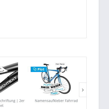
Plot
chriftung | 2er
Namensaufkleber Fahrrad
Sternschnupp
Set