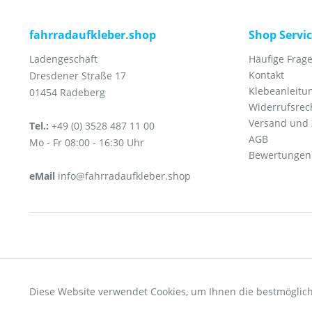
fahrradaufkleber.shop
Shop Servi
Ladengeschäft
Häufige Frage
Kontakt
Dresdener Straße 17
Klebeanleitu
01454 Radeberg
Widerrufsrec
Versand und
Tel.:
+49 (0) 3528 487 11 00
AGB
Mo - Fr 08:00 - 16:30 Uhr
Bewertungen
eMail
info@fahrradaufkleber.shop
Funktionale
* Alle Preise inkl. ges
Diese Website verwendet Cookies, um Ihnen die bestmöglich