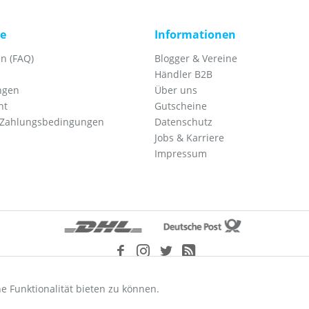
ce
Informationen
n (FAQ)
Blogger & Vereine
Händler B2B
ngen
Über uns
ht
Gutscheine
 Zahlungsbedingungen
Datenschutz
Jobs & Karriere
Impressum
etzl. Mehrwertsteuer zzgl.
Versandkosten
und ggf. Nachnahmegebühren, wenn nic
e Funktionalität bieten zu können.