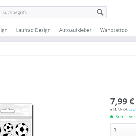
ign
Laufrad Design
Autoaufkleber
Wandtattoo
7,99 €
inkl. MwSt.
zzg
Sofort ver