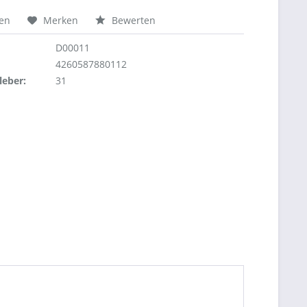
hen
Merken
Bewerten
D00011
4260587880112
leber:
31