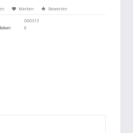
hen
Merken
Bewerten
D00313
leber:
8