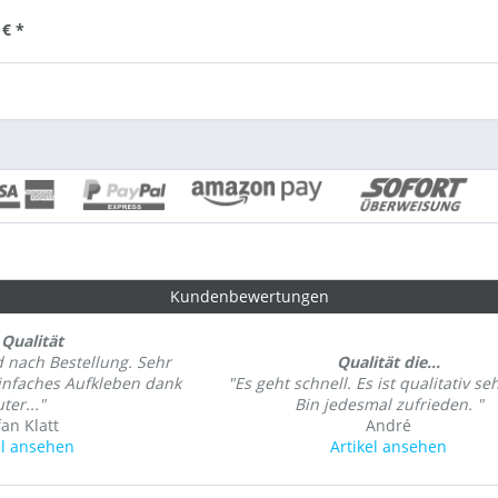
 € *
Kundenbewertungen
Qualität
d nach Bestellung. Sehr
Qualität die...
einfaches Aufkleben dank
"Es geht schnell. Es ist qualitativ seh
ter..."
Bin jedesmal zufrieden. "
fan Klatt
André
el ansehen
Artikel ansehen