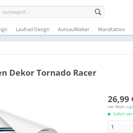
ign
Laufrad Design
Autoaufkleber
Wandtattoo
n Dekor Tornado Racer
26,99 
inkl. MwSt.
zzg
Sofort ver