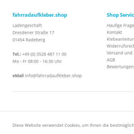
fahrradaufkleber.shop
Shop Servi
Ladengeschäft
Häufige Frage
Kontakt
Dresdener Straße 17
Klebeanleitu
01454 Radeberg
Widerrufsrec
Versand und
Tel.:
+49 (0) 3528 487 11 00
AGB
Mo - Fr 08:00 - 16:30 Uhr
Bewertungen
eMail
info@fahrradaufkleber.shop
Funktionale
* Alle Preise inkl. ges
Diese Website verwendet Cookies, um Ihnen die bestmöglich