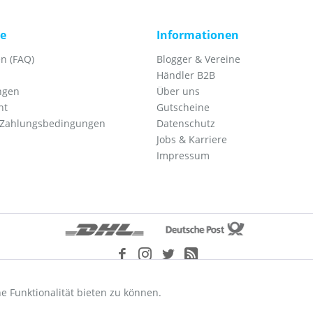
ce
Informationen
n (FAQ)
Blogger & Vereine
Händler B2B
ngen
Über uns
ht
Gutscheine
 Zahlungsbedingungen
Datenschutz
Jobs & Karriere
Impressum
etzl. Mehrwertsteuer zzgl.
Versandkosten
und ggf. Nachnahmegebühren, wenn nic
e Funktionalität bieten zu können.