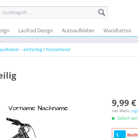
sign
Laufrad Design
Autoaufkleber
Wandtattoo
fkleber - einfarbig / freistehend
ilig
9,99 €
inkl. MwSt.
zzg
Sofort ver
1.
Beschr