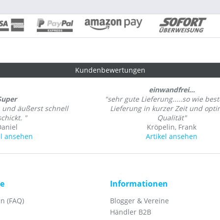
Kundenbewertungen
einwandfrei...
Super
"sehr gute Lieferung.....so wie bestel
, und äußerst schnell
Lieferung in kurzer Zeit und opt
chickt. "
Qualität"
aniel
Kröpelin, Frank
el ansehen
Artikel ansehen
ce
Informationen
n (FAQ)
Blogger & Vereine
Händler B2B