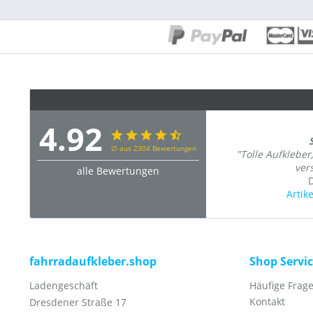
4.92
∅ aus 2304 Bewertungen
"Tolle Aufkleber
vers
alle Bewertungen
D
Artik
fahrradaufkleber.shop
Shop Servi
Ladengeschäft
Häufige Frage
Kontakt
Dresdener Straße 17