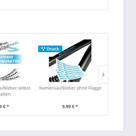
Druck
Plot
ufkleber selbst
Namensaufkleber ohne Flagge
Namensaufkle
talten
9 € *
9,99 € *
13