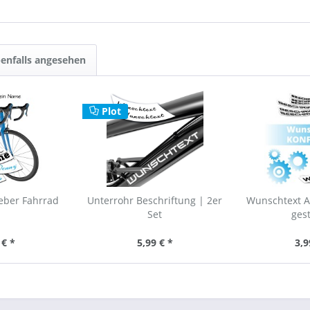
enfalls angesehen
Plot
eber Fahrrad
Unterrohr Beschriftung | 2er
Wunschtext A
Set
ges
 € *
5,99 € *
3,9