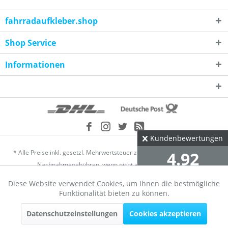
fahrradaufkleber.shop
Shop Service
Informationen
Kundenbewertungen
* Alle Preise inkl. gesetzl. Mehrwertsteuer zzgl.
Versandkosten
und ggf.
4.92
Nachnahmegebühren, wenn nicht anders beschrieben
Diese Website verwendet Cookies, um Ihnen die bestmögliche
Händler-Login
Über uns
Kontakt
Datenschutz
∅ aus 2304 Bewertungen
Aktiv
Funktionale
Funktionalität bieten zu können.
alle Bewertungen
Widerrufsrecht
Versand und Zahlungsbedingungen
AGB
Datenschutzeinstellungen
Cookies akzeptieren
Aktiv
Marketing
Impressum
Cookie-Einstellungen
Bewertungen