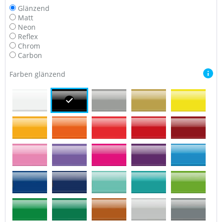
Glänzend
Matt
Neon
Reflex
Chrom
Carbon
Farben glänzend