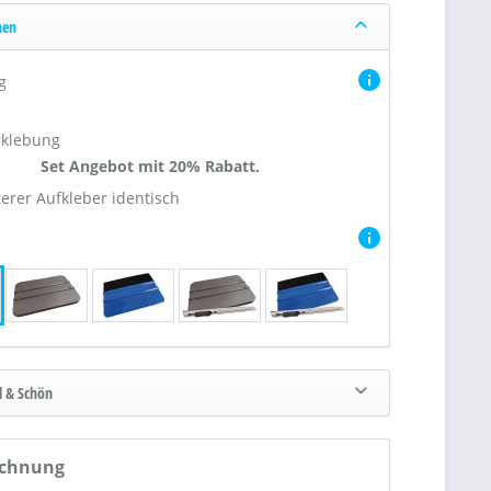
nen
g
rklebung
Set Angebot mit 20% Rabatt.
iterer Aufkleber identisch
l & Schön
echnung