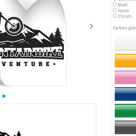
Matt
Neon
Chrom
Farben glä