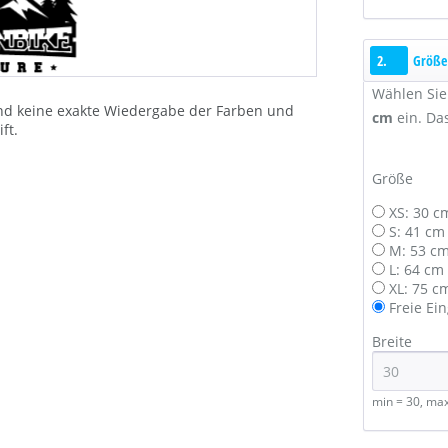
2.
Größe
Wählen Sie
 und keine exakte Wiedergabe der Farben und
cm
ein. Da
ft.
Größe
XS: 30 c
S: 41 cm
M: 53 cm
L: 64 cm
XL: 75 c
Freie Ei
Breite
min = 30, ma