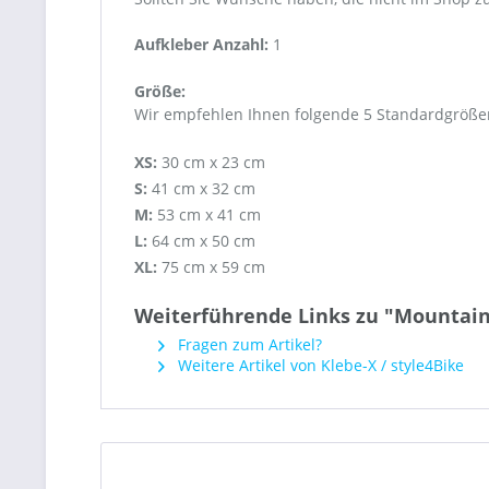
Aufkleber Anzahl:
1
Größe:
Wir empfehlen Ihnen folgende 5 Standardgröße
XS:
30 cm x 23 cm
S:
41 cm x 32 cm
M:
53 cm x 41 cm
L:
64 cm x 50 cm
XL:
75 cm x 59 cm
Weiterführende Links zu "Mountai
Fragen zum Artikel?
Weitere Artikel von Klebe-X / style4Bike