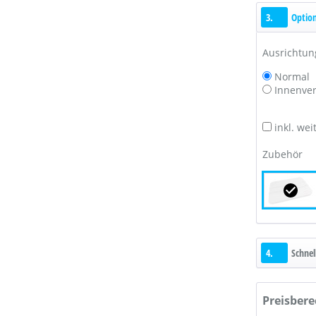
3.
Optio
Ausrichtun
Normal
Innenve
inkl. we
Zubehör
4.
Schnel
Preisber