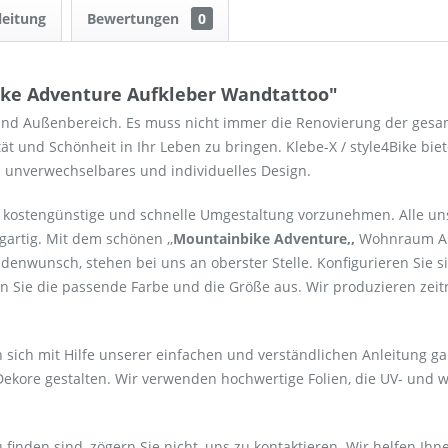
leitung
Bewertungen
0
ke Adventure Aufkleber Wandtattoo"
und Außenbereich. Es muss nicht immer die Renovierung der ges
tät und Schönheit in Ihr Leben zu bringen. Klebe-X / style4Bike bi
in unverwechselbares und individuelles Design.
ine kostengünstige und schnelle Umgestaltung vorzunehmen. Alle
gartig. Mit dem schönen ,,
Mountainbike Adventure,,
Wohnraum Auf
nwunsch, stehen bei uns an oberster Stelle. Konfigurieren Sie 
 Sie die passende Farbe und die Größe aus. Wir produzieren zeitn
sich mit Hilfe unserer einfachen und verständlichen Anleitung ga
ore gestalten. Wir verwenden hochwertige Folien, die UV- und w
finden sind, zögern Sie nicht, uns zu kontaktieren. Wir helfen Ihn