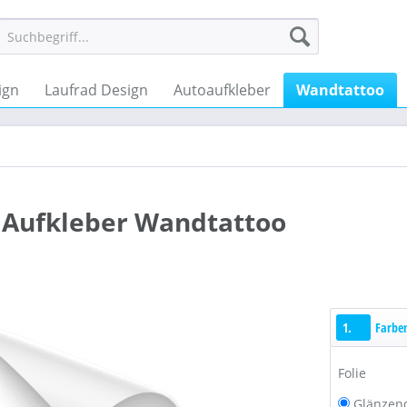
ign
Laufrad Design
Autoaufkleber
Wandtattoo
 Aufkleber Wandtattoo
1.
Farbe
Folie
Glänzen