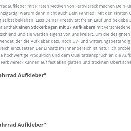
rradaufkleber mit Piraten Motiven von Farbviereck machen Dein K
t einzigartig! Warum dann nicht auch Dein Fahrrad? Mit den Pirate
 selbst bekleben. Lass Deiner Kreativität freien Lauf und beklebe
et enthält
einen Stickerbogen mit 27 Aufklebern
mit verschiedenen
tschland und sie werden eigens von uns kreiert. Um die designten M
rwendet, der die Aufkleber dazu noch UV- und witterungsbeständig
ich einzusetzen.Der Einsatz im Innenbereich ist natürlich proble
die hochwertige Produktion und dem Qualitätsanspruch an die Auf
Farbviereck künnen auf fast allen glatten und trocknen Oberfläch
ahrrad Aufkleber"
ahrrad Aufkleber"