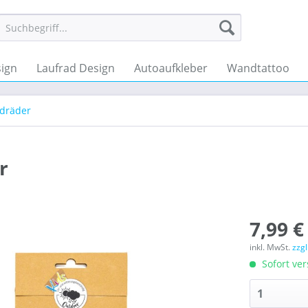
ign
Laufrad Design
Autoaufkleber
Wandtattoo
ndräder
r
7,99 €
inkl. MwSt.
zzg
Sofort ver