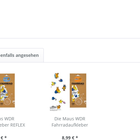
enfalls angesehen
us WDR
Die Maus WDR
leber REFLEX
Fahrradaufkleber
 € *
8,99 € *