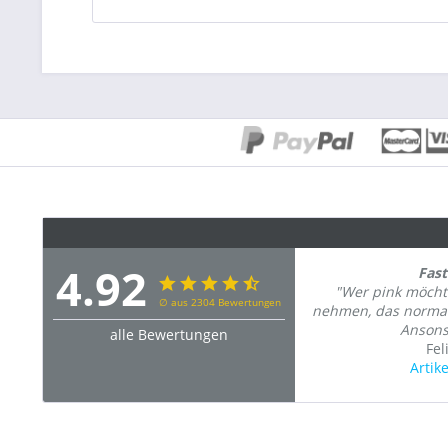
4.92
Fast
"Wer pink möcht
∅ aus 2304 Bewertungen
nehmen, das normale
Ansonst
alle Bewertungen
Fel
Artik