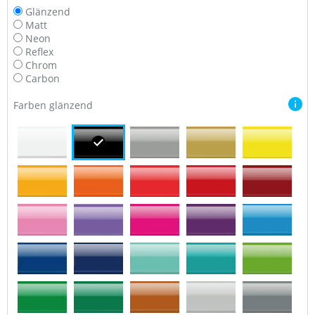
Glänzend
Matt
Neon
Reflex
Chrom
Carbon
Farben glänzend