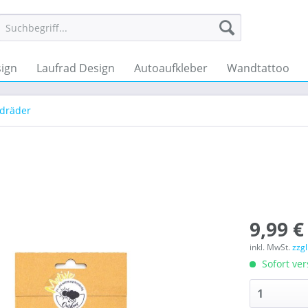
ign
Laufrad Design
Autoaufkleber
Wandtattoo
ndräder
9,99 €
inkl. MwSt.
zzg
Sofort ver