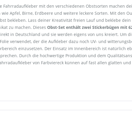
Die Fahrradaufkleber mit den verschiedenen Obstsorten machen de
 wie Apfel, Birne, Erdbeere und weitere leckere Sorten. Mit den O
bst bekleben. Lass deiner Kreativität freien Lauf und beklebe dei
nikat zu machen. Dieses
Obst-Set enthält zwei Stickerbügen mit 6
irekt in Deutschland und sie werden eigens von uns kreiert. Um di
 Folie verwendet, der die Aufkleber dazu noch UV- und witterungs
ereich einzusetzen. Der Einsatz im Innenbereich ist natürlich e
rsprechen. Durch die hochwertige Produktion und dem Qualitätsans
rradaufkleber von Farbviereck künnen auf fast allen glatten und