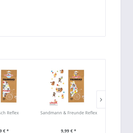
tsch Reflex
Sandmann & Freunde Reflex
Unser Sandm
9 € *
9,99 € *
9,