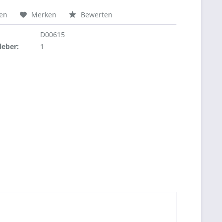
hen
Merken
Bewerten
D00615
leber:
1