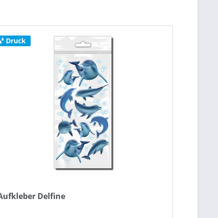
Druck
Aufkleber Delfine