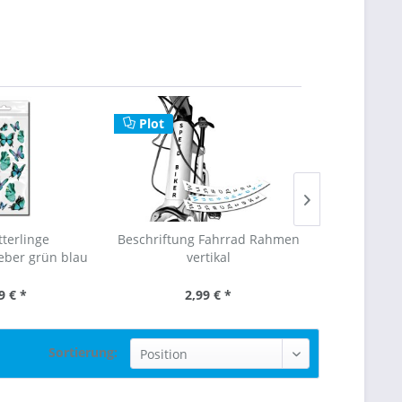
Plot
terlinge
Beschriftung Fahrrad Rahmen
Deko Aufkle
eber grün blau
vertikal
F
9 € *
2,99 € *
5,
Sortierung: