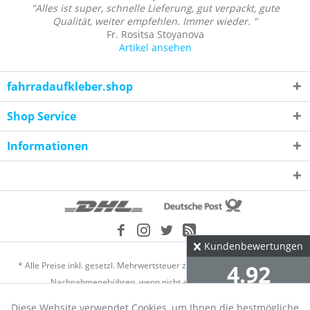
"Alles ist super, schnelle Lieferung, gut verpackt, gute
Qualität, weiter empfehlen. Immer wieder. "
Fr. Rositsa Stoyanova
Artikel ansehen
fahrradaufkleber.shop
Shop Service
Informationen
Kundenbewertungen
* Alle Preise inkl. gesetzl. Mehrwertsteuer zzgl.
Versandkosten
und ggf.
4.92
Nachnahmegebühren, wenn nicht anders beschrieben
Diese Website verwendet Cookies, um Ihnen die bestmögliche
Händler-Login
Über uns
Kontakt
Datenschutz
∅ aus 2304 Bewertungen