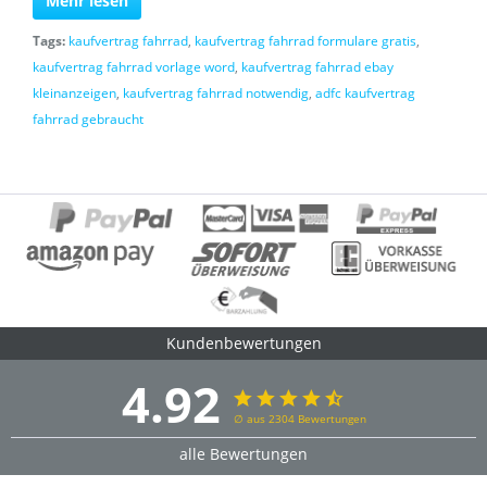
Mehr lesen
Tags:
kaufvertrag fahrrad
,
kaufvertrag fahrrad formulare gratis
,
kaufvertrag fahrrad vorlage word
,
kaufvertrag fahrrad ebay
kleinanzeigen
,
kaufvertrag fahrrad notwendig
,
adfc kaufvertrag
fahrrad gebraucht
Kundenbewertungen
4.92
∅ aus 2304 Bewertungen
alle Bewertungen