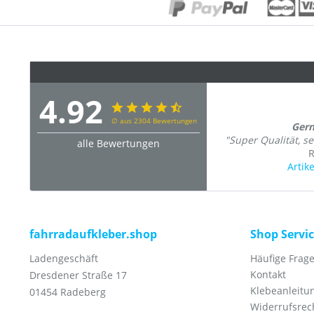
4.92
∅ aus 2304 Bewertungen
Gern
"Super Qualität, se
alle Bewertungen
R
Artik
fahrradaufkleber.shop
Shop Servi
Ladengeschäft
Häufige Frage
Kontakt
Dresdener Straße 17
Klebeanleitu
01454 Radeberg
Widerrufsrec