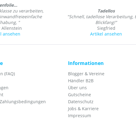
enfolie...
klasse zu verarbeiten,
Tadellos
einwandfreieeinfache
"Schnell, tadellose Verarbeitung, t
habung, "
Blickfang!"
 Allenstein
Siegfried
el ansehen
Artikel ansehen
ce
Informationen
n (FAQ)
Blogger & Vereine
Händler B2B
ngen
Über uns
ht
Gutscheine
 Zahlungsbedingungen
Datenschutz
Jobs & Karriere
Impressum