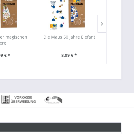
der magischen
Die Maus 50 Jahre Elefant
Buchsta
iere
Fahrra
99 € *
8,99 € *
9,