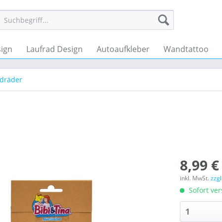
ign
Laufrad Design
Autoaufkleber
Wandtattoo
ndräder
8,99 €
inkl. MwSt.
zzg
Sofort ver