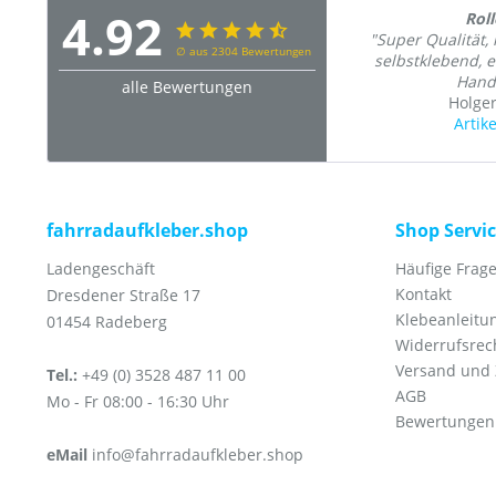
4.92
Roll
"Super Qualität, 
∅ aus 2304 Bewertungen
selbstklebend, 
Hand
alle Bewertungen
Holger
Artik
fahrradaufkleber.shop
Shop Servi
Ladengeschäft
Häufige Frage
Kontakt
Dresdener Straße 17
Klebeanleitu
01454 Radeberg
Widerrufsrec
Versand und
Tel.:
+49 (0) 3528 487 11 00
AGB
Mo - Fr 08:00 - 16:30 Uhr
Bewertungen
eMail
info@fahrradaufkleber.shop