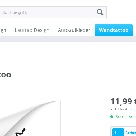
ign
Laufrad Design
Autoaufkleber
Wandtattoo
too
11,99 
inkl. MwSt.
zzg
Sofort ver
1.
Farbe