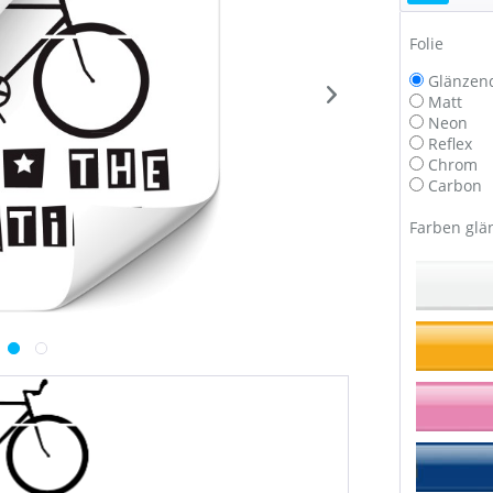
Folie
Glänzen
Matt
Neon
Reflex
Chrom
Carbon
Farben glä