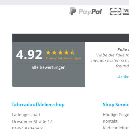
4.92
Folie 
"Habe die Folie i
∅ aus 2304 Bewertungen
meinen tristen sc
freundl
alle Bewertungen
Artik
fahrradaufkleber.shop
Shop Servi
Ladengeschäft
Häufige Frage
Kontakt
Dresdener Straße 17
Klebeanleitu
01454 Radeberg