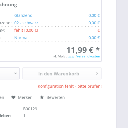
echnung
Glänzend
0,00 €
nzend:
02 - schwarz
0,00 €
m²:
fehlt [0,00 €]
€
:
Normal
0,00 €
11,99 € *
inkl. MwSt.
zzgl. Versandkosten
In den Warenkorb
Konfiguration fehlt - bitte prüfen!
hen
Merken
Bewerten
B00129
leber:
1