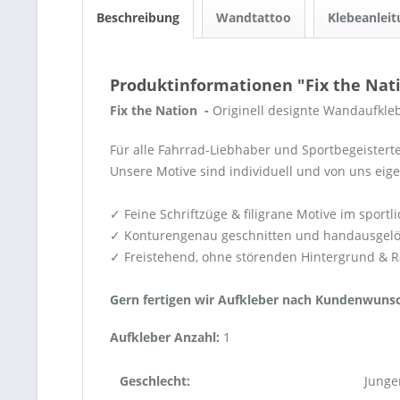
Beschreibung
Wandtattoo
Klebeanleit
Produktinformationen "Fix the Nat
Fix the Nation -
Originell designte Wandaufkle
Für alle Fahrrad-Liebhaber und Sportbegeistert
Unsere Motive sind individuell und von uns eig
✓ Feine Schriftzüge & filigrane Motive im sportl
✓ Konturengenau geschnitten und handausgelö
✓ Freistehend, ohne störenden Hintergrund & 
Gern fertigen wir Aufkleber nach Kundenwunsc
Aufkleber Anzahl:
1
Geschlecht:
Junge