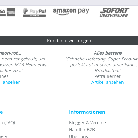
Kundenbewertungen
neon-rot...
Alles bestens
n neon-rot gekauft, um
"Schnelle Lieferung. Super Produkt
hwarzen MTB-Helm etwas
perfekt auf unseren amerikanis
icher zu..."
Briefkasten."
Ines
Petra Berner
el ansehen
Artikel ansehen
ce
Informationen
n (FAQ)
Blogger & Vereine
Händler B2B
ngen
Über uns