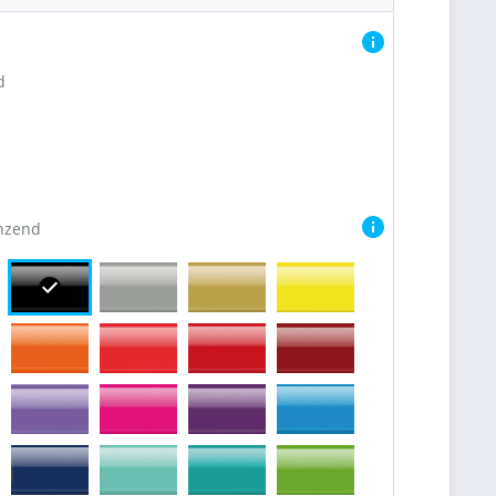
d
nzend