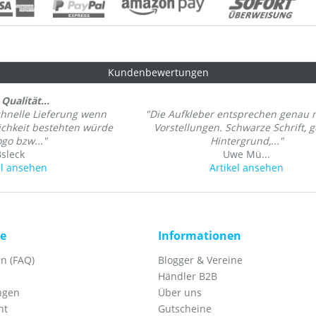
Kundenbewertungen
Qualität...
chnelle Lieferung wenn
"Die Aufkleber entsprechen genau
lichkeit bestehten würde
Vorstellungen. Schwarze Schrift, g
ogo bzw..."
Hintergrund,..."
Bsleck
Uwe Mü...
el ansehen
Artikel ansehen
ce
Informationen
n (FAQ)
Blogger & Vereine
Händler B2B
ngen
Über uns
ht
Gutscheine