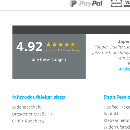
4.92
Super 
"Super Qualität s
∅ aus 2304 Bewertungen
jetzt noch die Mög
ein L
alle Bewertungen
Artik
fahrradaufkleber.shop
Shop Servi
Ladengeschäft
Häufige Frage
Kontakt
Dresdener Straße 17
Klebeanleitu
01454 Radeberg
Widerrufsrec