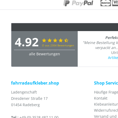
4.92
Perfek
"Meine Bestellung k
∅ aus 2304 Bewertungen
verpackt an..
Ulr
alle Bewertungen
Artik
fahrradaufkleber.shop
Shop Servi
Ladengeschäft
Häufige Frage
Kontakt
Dresdener Straße 17
Klebeanleitu
01454 Radeberg
Widerrufsrec
Versand und
Tel.:
+49 (0) 3528 487 11 00