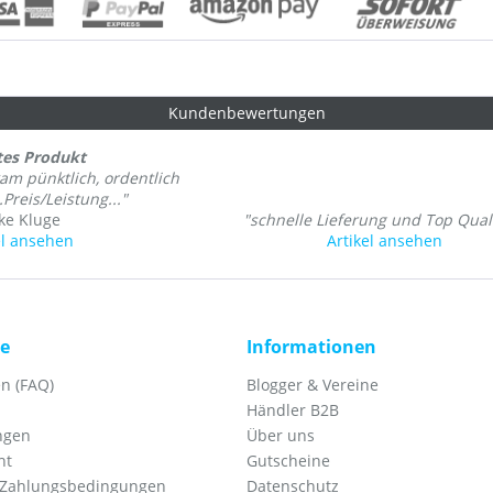
Kundenbewertungen
tes Produkt
am pünktlich, ordentlich
.Preis/Leistung..."
ike Kluge
"schnelle Lieferung und Top Quali
el ansehen
Artikel ansehen
ce
Informationen
n (FAQ)
Blogger & Vereine
Händler B2B
ngen
Über uns
ht
Gutscheine
 Zahlungsbedingungen
Datenschutz