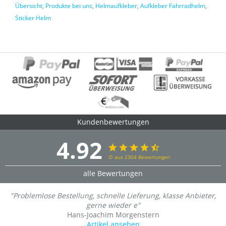
Übersicht
,
Produkte bei uns
,
Helmaufkleber
,
Aufkleber Fahrradhelm
,
Sticker Helm
Kundenbewertungen
4.92
∅ aus 2304 Bewertungen
alle Bewertungen
"Problemlose Bestellung, schnelle Lieferung, klasse Anbieter,
gerne wieder e"
Hans-Joachim Morgenstern
Artikel ansehen