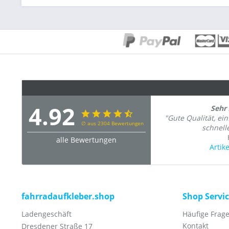
4.92
Sehr
"Gute Qualität, ei
∅ aus 2304 Bewertungen
schnell
alle Bewertungen
Artik
fahrradaufkleber.shop
Shop Servi
Ladengeschäft
Häufige Frage
Kontakt
Dresdener Straße 17