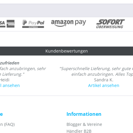
Kundenbewertungen
 zufrieden
nfach anzubringen, sehr
"Superschnelle Lieferung, sehr gute Q
e Lieferung."
einfach anzubringen. Alles Top
Heidi
Sandra K.
el ansehen
Artikel ansehen
ce
Informationen
n (FAQ)
Blogger & Vereine
Händler B2B