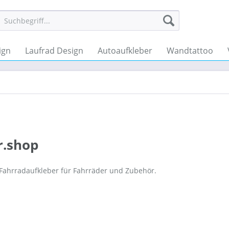
ign
Laufrad Design
Autoaufkleber
Wandtattoo
r.shop
 Fahrradaufkleber für Fahrräder und Zubehör.