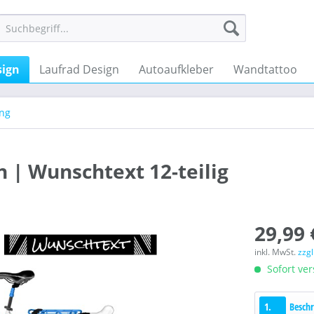
ign
Laufrad Design
Autoaufkleber
Wandtattoo
ung
 | Wunschtext 12-teilig
29,99 
inkl. MwSt.
zzg
Sofort ver
1.
Beschr