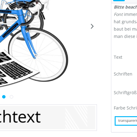
Bitte beac
Font
immer
hat grunds
baut bei m
man diese 
Text
Schriften
Schriftgrö
Farbe Schri