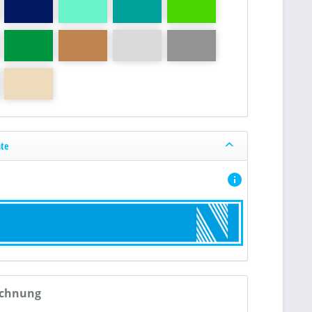
nte
echnung