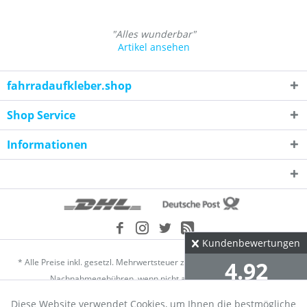
"Alles wunderbar"
Artikel ansehen
fahrradaufkleber.shop
Shop Service
Informationen
Kundenbewertungen
4.92
* Alle Preise inkl. gesetzl. Mehrwertsteuer zzgl.
Versandkosten
und ggf.
Nachnahmegebühren, wenn nicht anders beschrieben
Diese Website verwendet Cookies, um Ihnen die bestmögliche
Händler-Login
Über uns
Kontakt
Datenschutz
∅ aus 2304 Bewertungen