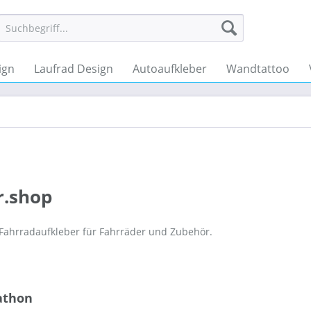
ign
Laufrad Design
Autoaufkleber
Wandtattoo
r.shop
 Fahrradaufkleber für Fahrräder und Zubehör.
athon