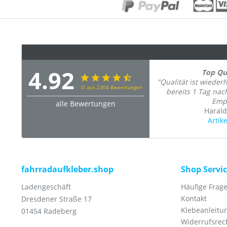
4.92
Top Qua
"Qualität ist wiederh
∅ aus 2304 Bewertungen
bereits 1 Tag nac
Emp
alle Bewertungen
Harald
Artik
fahrradaufkleber.shop
Shop Servi
Ladengeschäft
Häufige Frage
Kontakt
Dresdener Straße 17
Klebeanleitu
01454 Radeberg
Widerrufsrec