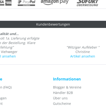
Kundenbewertungen
lität und...
olt 1a. Lieferung erfolgte
h der Bestellung. Klare
fehlung"
"Witziger Aufkleber "
 Viehweger
Christine
el ansehen
Artikel ansehen
ce
Informationen
n (FAQ)
Blogger & Vereine
Händler B2B
ngen
Über uns
ht
Gutscheine