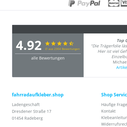
4.92
Top Q
"Die Trägerfolie lä
∅ aus 2304 Bewertungen
Hier ist viel Ge
Einzelb
alle Bewertungen
Michael
Artik
fahrradaufkleber.shop
Shop Servi
Ladengeschäft
Häufige Frage
Kontakt
Dresdener Straße 17
Klebeanleitu
01454 Radeberg
Widerrufsrec