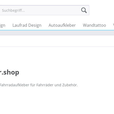
ign
Laufrad Design
Autoaufkleber
Wandtattoo
r.shop
 Fahrradaufkleber für Fahrräder und Zubehör.