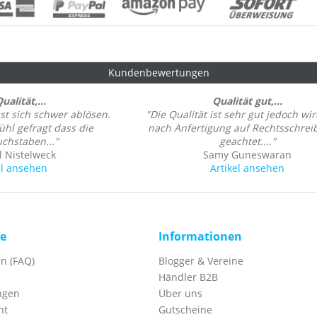
Kundenbewertungen
ualität,...
Qualität gut,...
sst sich schwer ablösen.
"Die Qualität ist sehr gut jedoch wir
fühl gefragt dass die
nach Anfertigung auf Rechtsschrei
uchstaben..."
geachtet...."
 Nistelweck
Samy Guneswaran
el ansehen
Artikel ansehen
ce
Informationen
n (FAQ)
Blogger & Vereine
Händler B2B
ngen
Über uns
ht
Gutscheine